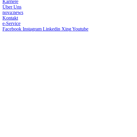
Karriere
Über Uns
nova:news
Kontakt
e-Service
Facebook
Instagram
Linkedin
Xing
Youtube